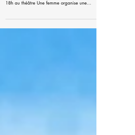
théâtre)
CHÂTEAU I : INVITATION AU JEU Restitution de
l'atelier théâtre Jeudi 21 décembre, de 17h à
18h au théâtre Une femme organise une
soirée...