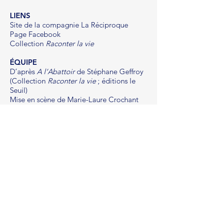
LIENS
Site de la compagnie La Réciproque
Page Facebook
Collection
Raconter la vie
ÉQUIPE
D’après
A l’Abattoir
de Stéphane Geffroy
(Collection
Raconter la vie
; éditions le
Seuil)
Mise en scène de Marie-Laure Crochant
Interprété par Jérémy Colas et Bénédicte
Bahini (batterie et percussions)
Création musicale : Bénédicte Bahini
Regard chorégraphique : Anne Reymann
Scénographie : Lise Mazeaud
Régie générale : Mathieu Parisse
Administration / Production : Charles Eric
Besnier [Bora Bora
productions]
PRODUCTION
Production La Réciproque (Nantes) et Un
pas puis l’autre (Langueux)