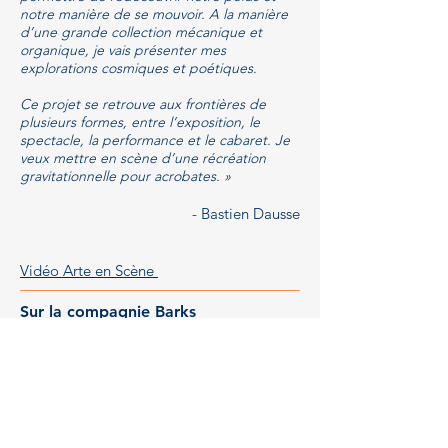
notre manière de se mouvoir. A la manière
d’une grande collection mécanique et
organique, je vais présenter mes
explorations cosmiques et poétiques.
Ce projet se retrouve aux frontières de
plusieurs formes, entre l’exposition, le
spectacle, la performance et le cabaret. Je
veux mettre en scène d’une récréation
gravitationnelle pour acrobates. »
- Bastien Dausse
Vidéo Arte en Scène
Sur la compagnie Barks
"La compagnie Barks est née de l’envie
commune de
Bastien Dausse
et
François
Lemoine
de s’affirmer en tant que
créateurs, d’avoir un support pour
proposer leurs idées et de les faire
entendre. Le choix de créer une