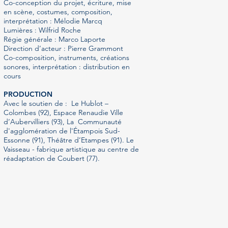
Co-conception du projet, écriture, mise
en scène, costumes, composition,
interprétation : Mélodie Marcq
Lumières : Wilfrid Roche
Régie générale : Marco Laporte
Direction d’acteur : Pierre Grammont
Co-composition, instruments, créations
sonores, interprétation : distribution en
cours
PRODUCTION
Avec le soutien de : Le Hublot –
Colombes (92), Espace Renaudie Ville
d’Aubervilliers (93), La Communauté
d'agglomération de l'Étampois Sud-
Essonne (91), Théâtre d’Etampes (91). Le
Vaisseau - fabrique artistique au centre de
réadaptation de Coubert (77).