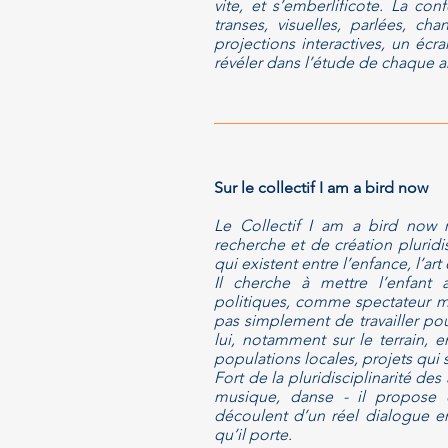
vite, et s’emberlificote.
La confé
transes, visuelles, parlées,
chant
projections interactives, un écra
révéler dans l’étude de chaque 
Sur le collectif I am a bird now
Le Collectif I am a bird now r
recherche et de création pluridis
qui existent entre l’enfance, l’a
Il cherche à mettre l’enfant
politiques, comme spectateur ma
pas simplement de travailler pou
lui, notamment sur le terrain, 
populations locales, projets qui
Fort de la pluridisciplinarité des 
musique, danse - il propose d
découlent d’un réel dialogue ent
qu’il porte.