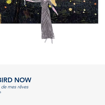
A BIRD NOW
 de mes rêves
s