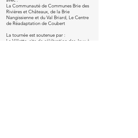
La Communauté de Communes Brie des
Rivières et Châteaux, de la Brie
Nangissienne et du Val Briard, Le Centre
de Réadaptation de Coubert
La tournée est soutenue par :
La Villette, site de célébration des Jeux à
Paris, La Direction régionale des affaires
culturelles Île-de-France – Ministère de la
Culture et de la Région Île-de-France dans
le cadre de l’Olympiade culturelle, la
Direction régionale des affaires culturelles
Île-de-France – Ministère de la Culture et
par la Région Île-de-France dans le cadre
de l’Olympiade culturelle.
Olympicorama /
Le pistolet tir rapide
25 m et la carabine