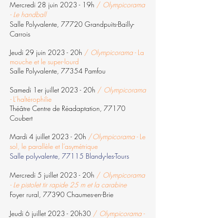
Mercredi 28 juin 2023 - 19h
/
Olympicorama
- Le handball
Salle Polyvalente, 77720
Grandpuits-Bailly-
Carrois
Jeudi 29 juin 2023 - 20h
/
Olympicorama -
La
mouche et le super-lourd
Salle Polyvalente, 77354 Pamfou
Samedi 1er juillet 2023 - 20h
/
Olympicorama
-
L’haltérophilie
Théâtre Centre de Réadaptation, 77170
Coubert
Mardi 4 juillet 2023 - 20h
/
Olympicorama -
Le
sol, le parallèle et l’asymétrique
Salle polyvalente, 77115 Blandy-les-Tours
Mercredi 5 juillet 2023 - 20h
/
Olympicorama
- Le pistolet tir rapide 25 m et la carabine
Foyer rural, 77390 Chaumes-en-Brie
Jeudi 6 juillet 2023 - 20h30
/
Olympicorama -