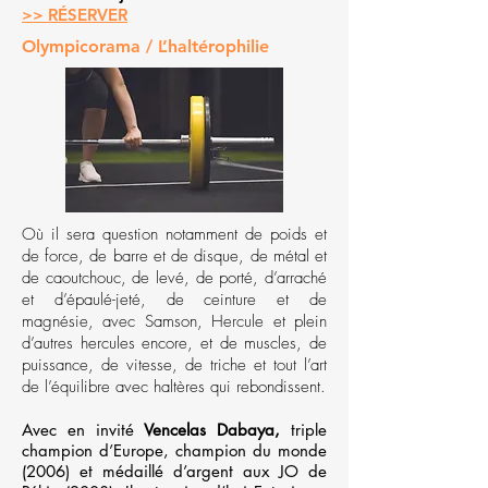
>> RÉSERVER
Olympicorama / L’haltérophilie
Où il sera question notamment de poids et
de force, de barre et de disque, de métal et
de caoutchouc, de levé, de porté, d’arraché
et d’épaulé-jeté, de ceinture et de
magnésie, avec Samson, Hercule et plein
d’autres hercules encore, et de muscles, de
puissance, de vitesse, de triche et tout l’art
de l’équilibre avec haltères qui rebondissent.
Avec en invité
Vencelas Dabaya,
triple
champion d’Europe, champion du monde
(2006) et médaillé d’argent aux JO de