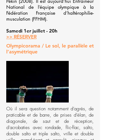
Pékin (2008). Il est aujourd’hui Entraineur
National de l’équipe olympique à la
Fédération Française d’haltérophilie-
musculation (FFHM).
Samedi 1er juillet - 20h
>> RÉSERVER
Olympicorama / Le sol, le parallèle et
l’asymétrique
Où il sera question notamment d’agrès, de
praticable et de barre, de prises d’élan, de
diagonale, de saut et de réception,
d’acrobaties avec rondade, flic-flac, salto,
double salto et triple salto, vrille et double