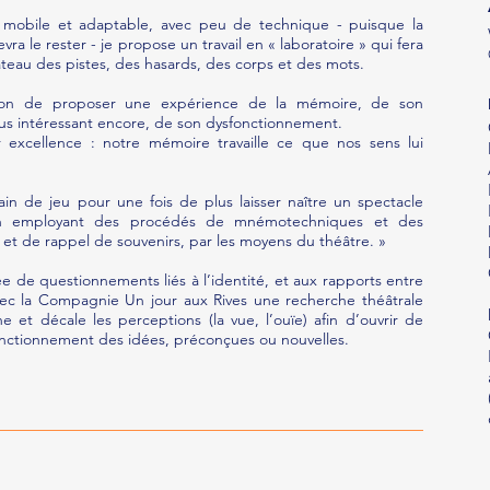
 mobile et adaptable, avec peu de technique - puisque la
 le rester - je propose un travail en « laboratoire » qui fera
ateau des pistes, des hasards, des corps et des mots.
ion de proposer une expérience de la mémoire, de son
lus intéressant encore, de son dysfonctionnement.
 excellence : notre mémoire travaille ce que nos sens lui
in de jeu pour une fois de plus laisser naître un spectacle
en employant des procédés de mnémotechniques et des
et de rappel de souvenirs, par les moyens du théâtre. »
 de questionnements liés à l’identité, et aux rapports entre
 avec la Compagnie Un jour aux Rives une recherche théâtrale
e et décale les perceptions (la vue, l’ouïe) afin d’ouvrir de
onctionnement des idées, préconçues ou nouvelles.