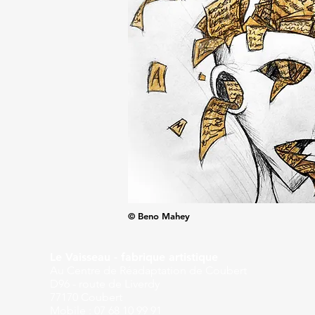
© Beno Mahey
Le Vaisseau - fabrique artistique
Au Centre de Réadaptation de Coubert
D96 - route de Liverdy
77170 Coubert
Mobile : 07 68 10 99 91