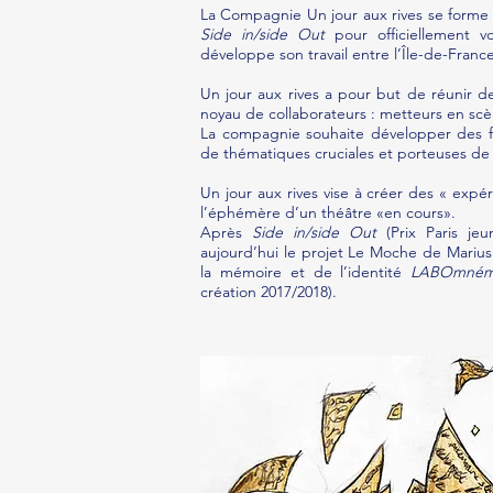
La Compagnie Un jour aux rives se forme 
Side in/side Out
pour officiellement v
développe son travail entre l’Île-de-France
Un jour aux rives a pour but de réunir de
noyau de collaborateurs : metteurs en scè
La compagnie souhaite développer des fo
de thématiques cruciales et porteuses de s
Un jour aux rives vise à créer des « expé
l’éphémère d’un théâtre «en cours».
Après
Side in/side Out
(Prix Paris jeu
aujourd’hui le projet Le Moche de Marius
la mémoire et de l’identité
LABOmné
création 2017/2018).