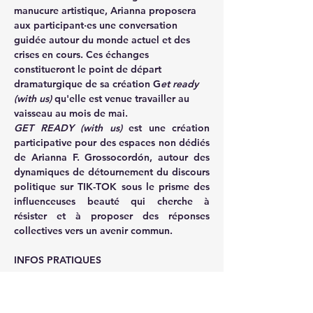
manucure artistique, Arianna proposera 
aux participant·es une conversation 
guidée autour du monde actuel et des 
crises en cours. Ces échanges 
constitueront le point de départ 
dramaturgique de sa création G
et ready 
(with us)
 qu'elle est venue travailler au 
vaisseau au mois de mai.
GET READY (with us)
 est une création 
participative pour des espaces non dédiés 
de Arianna F. Grossocordón, autour des 
dynamiques de détournement du discours 
politique sur TIK-TOK sous le prisme des 
influenceuses beauté qui cherche à 
résister et à proposer des réponses 
collectives vers un avenir commun.
INFOS PRATIQUES
GRATUIT
 - Ouvert à tou·te·s 
Entré libre sur présentation