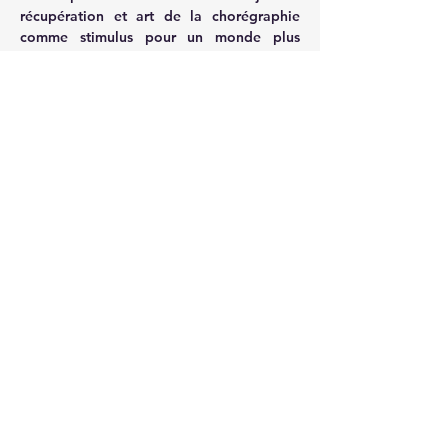
récupération et art de la chorégraphie 
comme stimulus pour un monde plus 
économe et plus joyeux.
Cet événement sera suivi d’un échange 
avec le collectif, et d'un pot. 
Afficher plus
Partager cet événement
Le Vaisseau - fabrique artistique
Au Centre de Réadaptation de Coubert
D96 - route de Liverdy