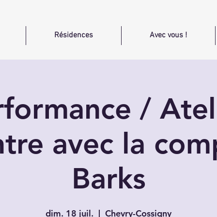
Résidences
Avec vous !
formance / Atel
tre avec la co
Barks
dim. 18 juil.
  |  
Chevry-Cossigny