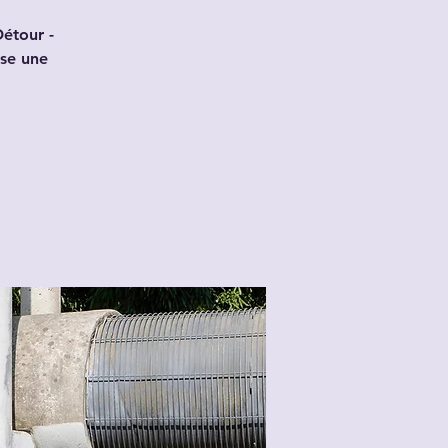
étour -
ose une