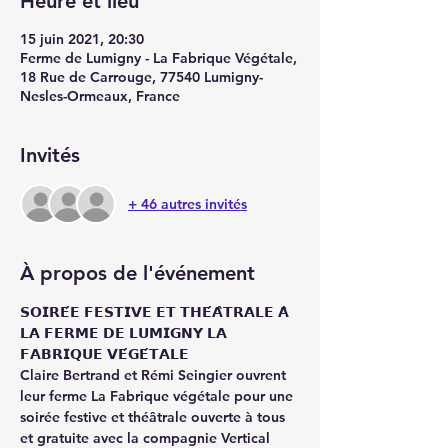
Heure et lieu
15 juin 2021, 20:30
Ferme de Lumigny - La Fabrique Végétale,
18 Rue de Carrouge, 77540 Lumigny-
Nesles-Ormeaux, France
Invités
+ 46 autres invités
À propos de l'événement
𝗦𝗢𝗜𝗥𝗘́𝗘 𝗙𝗘𝗦𝗧𝗜𝗩𝗘 𝗘𝗧 𝗧𝗛𝗘́𝗔̂𝗧𝗥𝗔𝗟𝗘 𝗔̀ 
𝗟𝗔 𝗙𝗘𝗥𝗠𝗘 𝗗𝗘 𝗟𝗨𝗠𝗜𝗚𝗡𝗬 𝗟𝗔 
𝗙𝗔𝗕𝗥𝗜𝗤𝗨𝗘 𝗩𝗘́𝗚𝗘́𝗧𝗔𝗟𝗘 
Claire Bertrand et Rémi Seingier ouvrent 
leur ferme La Fabrique végétale pour une 
soirée festive et théâtrale ouverte à tous 
et gratuite avec la compagnie Vertical 