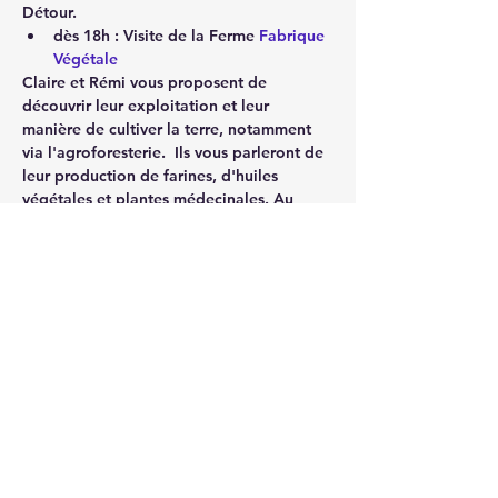
Détour.
dès 18h : Visite de la Ferme 
Fabrique 
Végétale
Claire et Rémi vous proposent de 
découvrir leur exploitation et leur 
manière de cultiver la terre, notamment 
via l'agroforesterie.  Ils vous parleront de 
leur production de farines, d'huiles 
végétales et plantes médecinales. Au 
programme, découverte de l'alambic, des 
champs ou encore des produits de la 
ferme.
Restauration sur place Foodtruck
 Events 
et Nous
.
20h30 : Spectacle 
Olympicorama - 
saison 3 / Epreuve 6 - Le marathon
Afficher plus