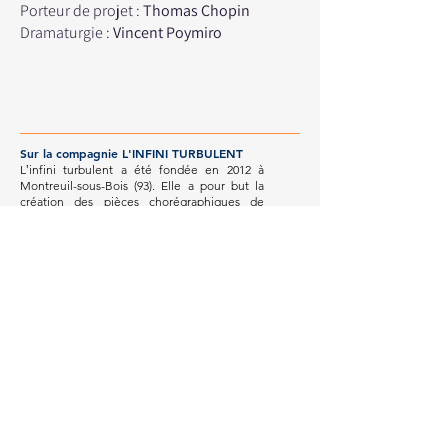
Porteur de projet :
Thomas Chopin
Dramaturg
i
e
:
Vincent Poymiro
Sur la compagnie L'INFINI TURBULENT
Lʼinfini turbulent a été fondée en 2012 à
Montreuil-sous-Bois (93). Elle a pour but la
création des pièces chorégraphiques de
Thomas Chopin. En 2014, L’infini turbulent a
produit Ordalie, pièce pour 4 danseurs (1er
prix du Groupe Geste(s)), en 2019 la maquette
du duo Chair de ma Chair et en 2020 Le
Charme de l’émeute, pièce chorégraphique
pour 5 danseurs créée au T.U à Nantes et au
Théâtre de la Cité internationale à Paris.
De 2013 à 2019, les projets Ordalie, Chair de
ma Chair et Le Charme de l'émeute ont
permis à L'infini turbulent d'être présent sur
le territoire d'Île-de-France et
particulièrement en Seine-St-Denis, à la fois
par la diffusion de ses pièces et par la
transmission de la danse contemporaine à
des adolescents dans les collèges et les