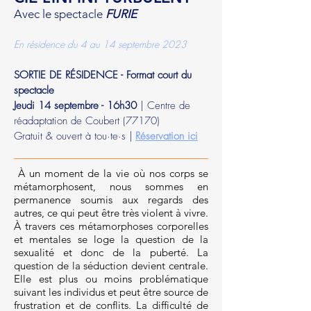
Avec le spectacle
FURIE
En résid
enc
e du
4 au 14 septembre 2023
SORTIE DE RÉSIDENCE - Format court du
spectacle
Jeudi 14 septembre - 16h30
| Centre de
réadaptation de Coubert (77170)
Gratuit & ouvert à tou·te·s |
Réservation ici
À un moment de la vie où nos corps se
métamorphosent, nous sommes en
permanence soumis aux regards des
autres, ce qui peut être très violent à vivre.
À travers ces métamorphoses corporelles
et mentales se loge la question de la
sexualité et donc de la puberté. La
question de la séduction devient centrale.
Elle est plus ou moins problématique
suivant les individus et peut être source de
frustration et de conflits. La difficulté de