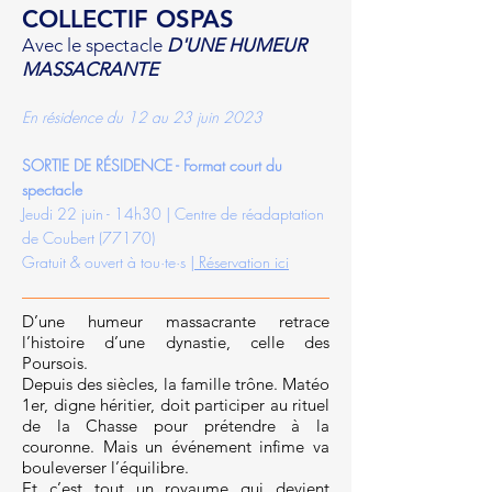
COLLECTIF OSPAS
Avec le spectacle
D'UNE HUMEUR
MASSACRANTE
En résid
enc
e du 12 au 23 juin 2023
SORTIE DE RÉSIDENCE - Format court du
spectacle
Jeudi 22 juin - 14h30 | Centre de réadaptation
de Coubert (77170)
Gratuit & ouvert à tou·te·s |
Réservation ici
D’une humeur massacrante retrace
l’histoire d’une dynastie, celle des
Poursois.
Depuis des siècles, la famille trône. Matéo
1er, digne héritier, doit participer au rituel
de la Chasse pour prétendre à la
couronne. Mais un événement infime va
bouleverser l’équilibre.
Et c’est tout un royaume qui devient