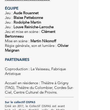
ÉQUIPE
Jeu :
A
ude Rouannet
Jeu :
Blaise Pettebonne
Jeu :
Rod
olphe Martin
Jeu :
Louve Reiniche-Larroche
Jeu et mise en scène :
Clément
Bertonneau
Mise en scène :
Martin Nikonoff
Régie générale, son et lumière :
Olivier
Maignan
PARTENAIRES
Cop
roduction : Le V
aisseau, Fabrique
Artistique
Accueil en résidence : Théâtre à Grigny
(TAG), Théâtre du Colombier, Cordes-Sur-
Ciel, Centre Culturel de Provins.
Sur le collectif OSPAS
Créé en 2017, le Collectif OSPAS est avant
tout né d'une d’amitié, celle de Martin