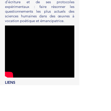
d’écriture et de ses protocoles
expérimentaux : faire résonner les
questionnements les plus actuels des
sciences humaines dans des œuvres à
vocation poétique et émancipatrice.
LIENS
Site du Théâtre Variable n°2
ÉQUIPE
Mise en scène Keti Irubetagoyena
Écriture Barbara Métais-Chastanier, en
dialogue avec
La Colonie
de Marivaux